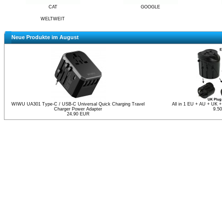
CAT
GOOGLE
WELTWEIT
Neue Produkte im August
WIWU UA301 Type-C / USB-C Universal Quick Charging Travel
All in 1 EU + AU + UK +
Charger Power Adapter
9.5
24.90 EUR