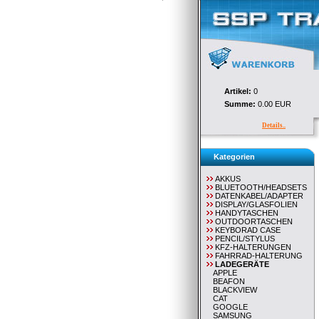
Artikel:
0
Summe:
0.00 EUR
Details..
Kategorien
AKKUS
BLUETOOTH/HEADSETS
DATENKABEL/ADAPTER
DISPLAY/GLASFOLIEN
HANDYTASCHEN
OUTDOORTASCHEN
KEYBORAD CASE
PENCIL/STYLUS
KFZ-HALTERUNGEN
FAHRRAD-HALTERUNG
LADEGERÄTE
APPLE
BEAFON
BLACKVIEW
CAT
GOOGLE
SAMSUNG