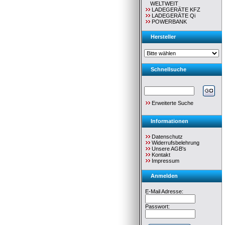
WELTWEIT
LADEGERÄTE KFZ
LADEGERÄTE Qi
POWERBANK
Hersteller
Schnellsuche
Erweiterte Suche
Informationen
Datenschutz
Widerrufsbelehrung
Unsere AGB's
Kontakt
Impressum
Anmelden
E-Mail Adresse:
Passwort: