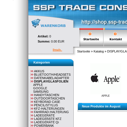
Artikel:
0
Summe:
0.00 EUR
Details..
Startseite
»
Katalog
»
DISPLAY/GL
Kategorien
AKKUS
BLUETOOTH/HEADSETS
DATENKABEL/ADAPTER
DISPLAY/GLASFOLIEN
APPLE
GOOGLE
SAMSUNG
HANDYTASCHEN
APPLE
OUTDOORTASCHEN
KEYBORAD CASE
PENCIL/STYLUS
Neue Produkte im August
KFZ-HALTERUNGEN
FAHRRAD-HALTERUNG
LADEGERÄTE
LADEGERÄTE KFZ
LADEGERÄTE Qi
POWERBANK