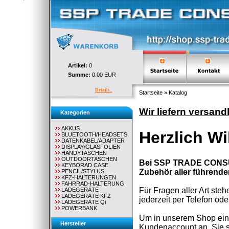
Artikel:
0
Summe:
0.00 EUR
Details..
Startseite
»
Katalog
Wir liefern versan
Kategorien
AKKUS
Herzlich W
BLUETOOTH/HEADSETS
DATENKABEL/ADAPTER
DISPLAY/GLASFOLIEN
HANDYTASCHEN
OUTDOORTASCHEN
Bei SSP TRADE CONSUL
KEYBORAD CASE
Zubehör aller führenden
PENCIL/STYLUS
KFZ-HALTERUNGEN
FAHRRAD-HALTERUNG
Für Fragen aller Art ste
LADEGERÄTE
LADEGERÄTE KFZ
jederzeit per
Telefon
ode
LADEGERÄTE Qi
POWERBANK
Um in unserem Shop eink
Hersteller
Kundenaccount
an. Sie 