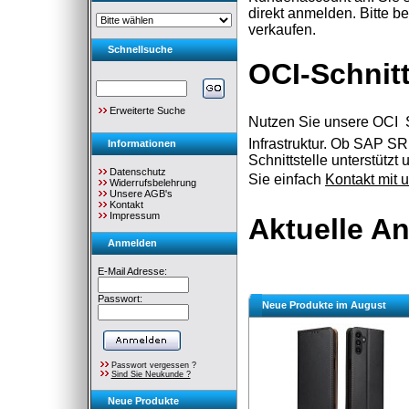
direkt anmelden. Bitte b
verkaufen.
Schnellsuche
OCI-Schnitt
Erweiterte Suche
Nutzen Sie unsere OCI  S
Infrastruktur. Ob SAP S
Informationen
Schnittstelle unterstüt
Datenschutz
Sie einfach
Kontakt mit 
Widerrufsbelehrung
Unsere AGB's
Kontakt
Impressum
Aktuelle A
Anmelden
E-Mail Adresse:
Passwort:
Neue Produkte im August
Passwort vergessen ?
Sind Sie Neukunde ?
Neue Produkte