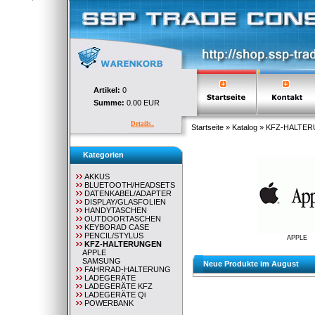
Artikel:
0
Summe:
0.00 EUR
Details..
Startseite
»
Katalog
»
KFZ-HALTE
Kategorien
AKKUS
BLUETOOTH/HEADSETS
DATENKABEL/ADAPTER
DISPLAY/GLASFOLIEN
HANDYTASCHEN
OUTDOORTASCHEN
KEYBORAD CASE
PENCIL/STYLUS
APPLE
KFZ-HALTERUNGEN
APPLE
SAMSUNG
Neue Produkte im August
FAHRRAD-HALTERUNG
LADEGERÄTE
LADEGERÄTE KFZ
LADEGERÄTE Qi
POWERBANK