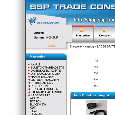
Artikel:
0
Summe:
0.00 EUR
Details..
Startseite
»
Katalog
»
LADEGERÄT
Kategorien
B10
AKKUS
BLUETOOTH/HEADSETS
B26
DATENKABEL/ADAPTER
DISPLAY/GLASFOLIEN
S30
HANDYTASCHEN
OUTDOORTASCHEN
S50
KEYBORAD CASE
PENCIL/STYLUS
S61
KFZ-HALTERUNGEN
FAHRRAD-HALTERUNG
LADEGERÄTE
Neue Produkte im August
APPLE
BEAFON
BLACKVIEW
CAT
B10
B15/15Q