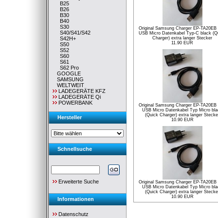
B25
B26
B30
B40
S30
Original Samsung Charger EP-TA20EB i
S40/S41/S42
USB Micro Datenkabel Typ-C black (Q
S42H+
Charger) extra langer Stecker
11.90 EUR
S50
S52
S60
S61
S62 Pro
GOOGLE
SAMSUNG
WELTWEIT
LADEGERÄTE KFZ
LADEGERÄTE Qi
POWERBANK
Original Samsung Charger EP-TA20EB i
USB Micro Datenkabel Typ Micro bla
(Quick Charger) extra langer Stecke
Hersteller
10.90 EUR
Schnellsuche
Erweiterte Suche
Original Samsung Charger EP-TA20EB i
USB Micro Datenkabel Typ Micro bla
(Quick Charger) extra langer Stecke
10.90 EUR
Informationen
Datenschutz