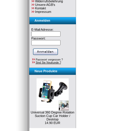
Widerrufsbelehrung
Unsere AGB's
Kontakt
Impressum
Anmelden
E-Mail Adresse:
Passwort:
Passwort vergessen ?
Sind Sie Neukunde ?
Neue Produkte
Universal 360 Degree Rotation
Suction Cup Car Holder /
Desktop
14.90 EUR