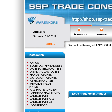
Artikel:
0
Summe:
0.00 EUR
Details..
Startseite
»
Katalog
»
PENCIL/STY
Kategorien
AKKUS
BLUETOOTH/HEADSETS
DATENKABEL/ADAPTER
DISPLAY/GLASFOLIEN
HANDYTASCHEN
OUTDOORTASCHEN
KEYBORAD CASE
PENCIL/STYLUS
APPLE
KFZ-HALTERUNGEN
FAHRRAD-HALTERUNG
Neue Produkte im August
LADEGERÄTE
LADEGERÄTE KFZ
LADEGERÄTE Qi
POWERBANK