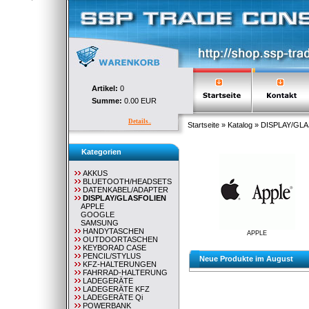
Artikel:
0
Summe:
0.00 EUR
Details..
Startseite
»
Katalog
»
DISPLAY/GL
Kategorien
AKKUS
BLUETOOTH/HEADSETS
DATENKABEL/ADAPTER
DISPLAY/GLASFOLIEN
APPLE
GOOGLE
SAMSUNG
HANDYTASCHEN
APPLE
OUTDOORTASCHEN
KEYBORAD CASE
PENCIL/STYLUS
Neue Produkte im August
KFZ-HALTERUNGEN
FAHRRAD-HALTERUNG
LADEGERÄTE
LADEGERÄTE KFZ
LADEGERÄTE Qi
POWERBANK